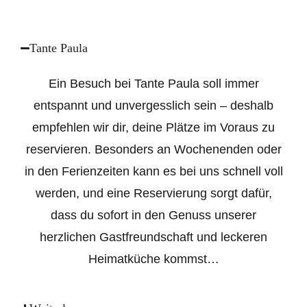
F
e
l
Tante Paula
d
l
Ein Besuch bei Tante Paula soll immer
e
entspannt und unvergesslich sein – deshalb
e
empfehlen wir dir, deine Plätze im Voraus zu
r
reservieren. Besonders an Wochenenden oder
.
in den Ferienzeiten kann es bei uns schnell voll
werden, und eine Reservierung sorgt dafür,
dass du sofort in den Genuss unserer
herzlichen Gastfreundschaft und leckeren
Heimatküche kommst…