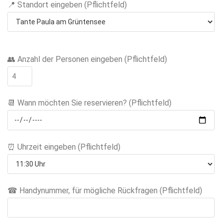
📍 Standort eingeben (Pflichtfeld)
B
👥 Anzahl der Personen eingeben (Pflichtfeld)
i
t
t
📆 Wann möchten Sie reservieren? (Pflichtfeld)
e
l
a
s
⏰ Uhrzeit eingeben (Pflichtfeld)
s
e
d
☎ Handynummer, für mögliche Rückfragen (Pflichtfeld)
i
e