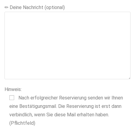
s
✏ Deine Nachricht (optional)
e
s
F
e
l
d
l
e
e
r
Hinweis:
.
Nach erfolgreicher Reservierung senden wir Ihnen
eine Bestätigungsmail. Die Reservierung ist erst dann
verbindlich, wenn Sie diese Mail erhalten haben.
(Pflichtfeld)