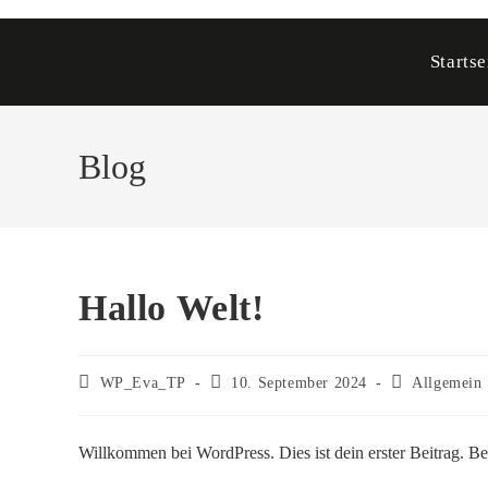
Zum
Inhalt
Startse
springen
Blog
Hallo Welt!
Beitrags-
Beitrag
Beitrags-
WP_Eva_TP
10. September 2024
Allgemein
Autor:
veröffentlicht:
Kategorie:
Willkommen bei WordPress. Dies ist dein erster Beitrag. B